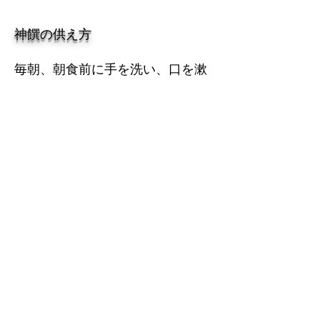
神饌の供え方
毎朝、朝食前に手を洗い、口を漱
ぎ身を清めてから神棚にお供えも
の（神饌）をします。
毎日お供えするものは、米・塩・
水です。
神棚からお下げした神饌は、神さ
まの御霊がこもっているので、家
族でいただきましょう。
初ものやいただき物などがあった
場合も同様に、まず神さまにお供
えします。
また、神前には神の宿る木、栄え
ると木という意味をもつお榊を立
てておきます。