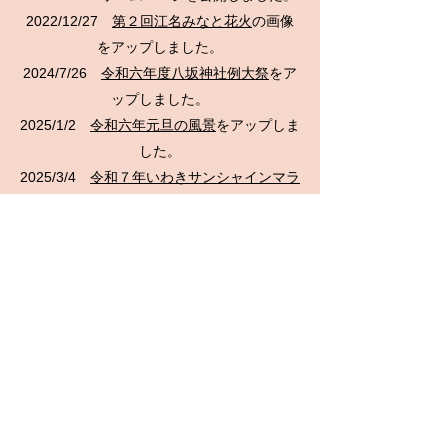
​​2022/12/27
第２回江名みなと花火
の画像
をアップしました。
2024/7/26
令和六年度八坂神社例大祭
をア
ップしました。
2025/1/2
令和六年元旦の風景
をアップしま
した。
2025/3/4
令和７年いわきサンシャインマラ
ソンの風景
をアップしました。
​2025/6/29
新しくステッカーを作成しまし
た
。
2025/5/4
令和七年度 江名諏訪神社春季例
大祭の風景
をアップしました。
電話：0246-55-7468
福島県いわき市江名字走出162